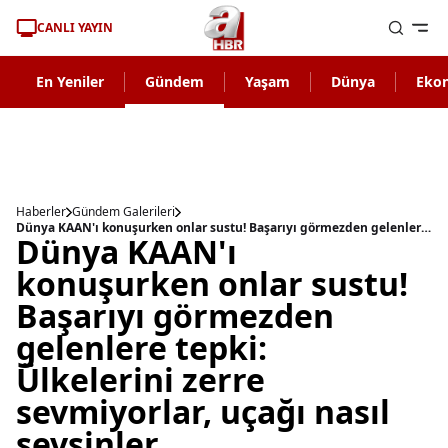
CANLI YAYIN
En Yeniler
Gündem
Yaşam
Dünya
Eko
Haberler
Gündem Galerileri
Dünya KAAN'ı konuşurken onlar sustu! Başarıyı görmezden gelenlere tepki: Ülkelerini zerre sevmiyorlar, uçağı nasıl sevsinler
Dünya KAAN'ı
konuşurken onlar sustu!
Başarıyı görmezden
gelenlere tepki:
Ülkelerini zerre
sevmiyorlar, uçağı nasıl
sevsinler