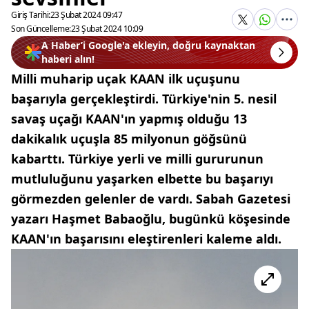
Giriş Tarihi:
23 Şubat 2024 09:47
Son Güncelleme:
23 Şubat 2024 10:09
A Haber’i Google'a ekleyin, doğru kaynaktan
haberi alın!
Milli muharip uçak KAAN ilk uçuşunu
başarıyla gerçekleştirdi. Türkiye'nin 5. nesil
savaş uçağı KAAN'ın yapmış olduğu 13
dakikalık uçuşla 85 milyonun göğsünü
kabarttı. Türkiye yerli ve milli gururunun
mutluluğunu yaşarken elbette bu başarıyı
görmezden gelenler de vardı. Sabah Gazetesi
yazarı Haşmet Babaoğlu, bugünkü köşesinde
KAAN'ın başarısını eleştirenleri kaleme aldı.