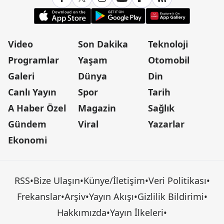
Video
Son Dakika
Teknoloji
Programlar
Yaşam
Otomobil
Galeri
Dünya
Din
Canlı Yayın
Spor
Tarih
A Haber Özel
Magazin
Sağlık
Gündem
Viral
Yazarlar
Ekonomi
RSS
•
Bize Ulaşın
•
Künye/İletişim
•
Veri Politikası
•
Frekanslar
•
Arşiv
•
Yayın Akışı
•
Gizlilik Bildirimi
•
Hakkımızda
•
Yayın İlkeleri
•