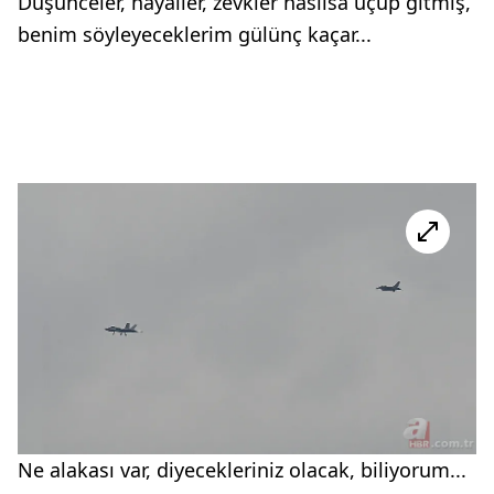
Düşünceler, hayaller, zevkler nasılsa uçup gitmiş,
benim söyleyeceklerim gülünç kaçar...
Ne alakası var, diyecekleriniz olacak, biliyorum...