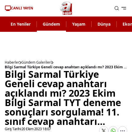
CANLI YAYIN
En Yeniler
Gündem
Yaşam
Dünya
Eko
Haberler
Gündem Galerileri
Bilgi Sarmal Türkiye Geneli cevap anahtarı açıklandı mı? 2023 Ekim Bilgi Sarmal TYT deneme sonuçları sorgulama! 11. sınıf cevap anahtarı...
Bilgi Sarmal Türkiye
Geneli cevap anahtarı
açıklandı mı? 2023 Ekim
Bilgi Sarmal TYT deneme
sonuçları sorgulama! 11.
sınıf cevap anahtarı...
Giriş Tarihi:
20 Ekim 2023 18:07