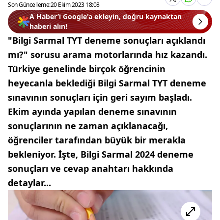
Son Güncelleme:
20 Ekim 2023 18:08
A Haber’i Google'a ekleyin, doğru kaynaktan
haberi alın!
"Bilgi Sarmal TYT deneme sonuçları açıklandı
mı?" sorusu arama motorlarında hız kazandı.
Türkiye genelinde birçok öğrencinin
heyecanla beklediği Bilgi Sarmal TYT deneme
sınavının sonuçları için geri sayım başladı.
Ekim ayında yapılan deneme sınavının
sonuçlarının ne zaman açıklanacağı,
öğrenciler tarafından büyük bir merakla
bekleniyor. İşte, Bilgi Sarmal 2024 deneme
sonuçları ve cevap anahtarı hakkında
detaylar...