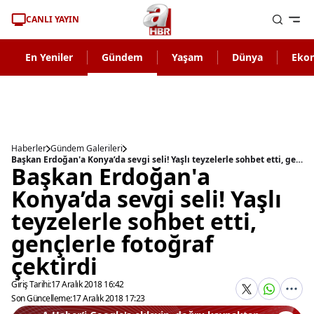
CANLI YAYIN
En Yeniler
Gündem
Yaşam
Dünya
Eko
Haberler
Gündem Galerileri
Başkan Erdoğan'a Konya’da sevgi seli! Yaşlı teyzelerle sohbet etti, gençlerle fotoğraf çektirdi
Başkan Erdoğan'a
Konya’da sevgi seli! Yaşlı
teyzelerle sohbet etti,
gençlerle fotoğraf
çektirdi
Giriş Tarihi:
17 Aralık 2018 16:42
Son Güncelleme:
17 Aralık 2018 17:23