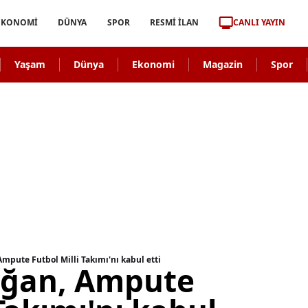
CANLI YAYIN
EKONOMİ
DÜNYA
SPOR
RESMİ İLAN
Yaşam
Dünya
Ekonomi
Magazin
Spor
mpute Futbol Milli Takımı'nı kabul etti
oğan, Ampute