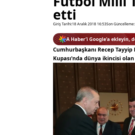
Futbol Milli
etti
Giriş Tarihi:
18 Aralık 2018 16:53
Son Güncelleme:
A Haber’i Google'a ekleyin, 
Cumhurbaşkanı Recep Tayyip 
Kupası'nda dünya ikincisi olan