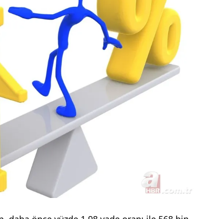
un, daha önce yüzde 1.98 vade oranı ile 568 bin