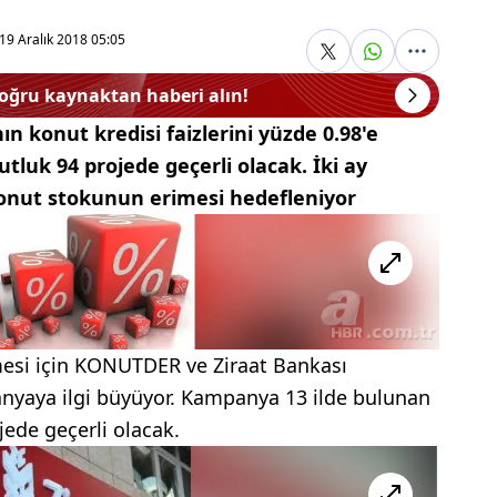
19 Aralık 2018 05:05
doğru kaynaktan haberi alın!
 konut kredisi faizlerini yüzde 0.98'e
tluk 94 projede geçerli olacak. İki ay
onut stokunun erimesi hedefleniyor
mesi için KONUTDER ve Ziraat Bankası
anyaya ilgi büyüyor. Kampanya 13 ilde bulunan
jede geçerli olacak.