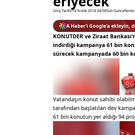
eriyecek
Giriş Tarihi:
19 Aralık 2018 04:58
Son Güncelleme:
A Haber’i Google'a ekleyin, 
KONUTDER ve Ziraat Bankası'nın
indirdiği kampanya 61 bin konu
sürecek kampanyada 60 bin k
Vatandaşın konut sahibi olabil
tarafından başlatılan dev kamp
61 bin konutun yer aldığı 94 pro