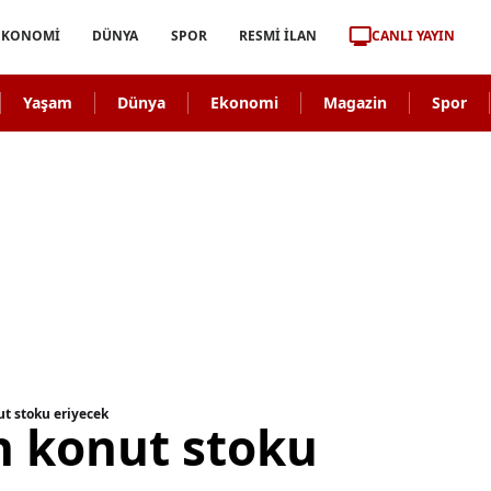
CANLI YAYIN
EKONOMİ
DÜNYA
SPOR
RESMİ İLAN
Yaşam
Dünya
Ekonomi
Magazin
Spor
ut stoku eriyecek
n konut stoku