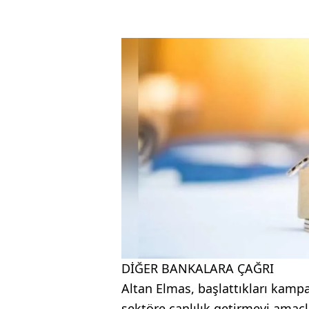
DİĞER BANKALARA ÇAĞRI
Altan Elmas, başlattıkları kam
sektöre canlılık getirmeyi amaçl