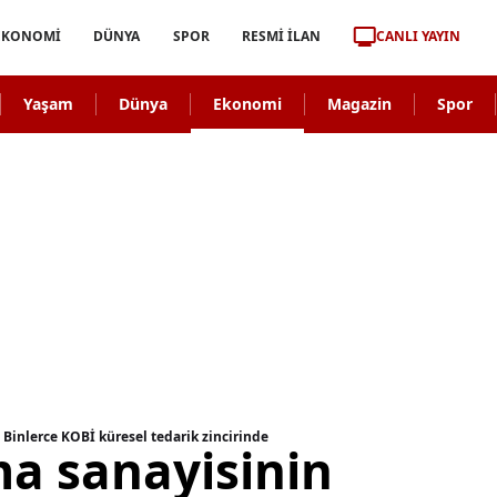
CANLI YAYIN
EKONOMİ
DÜNYA
SPOR
RESMİ İLAN
Yaşam
Dünya
Ekonomi
Magazin
Spor
inlerce KOBİ küresel tedarik zincirinde
a sanayisinin