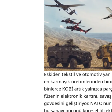
Eskiden tekstil ve otomotiv ya
en karmaşık üretimlerinden birin
binlerce KOBİ artık yalnızca pa
füzenin elektronik kartını, sava
gövdesini geliştiriyor. NATO'nu
bu sanayi gücünü küresel ölçekte 