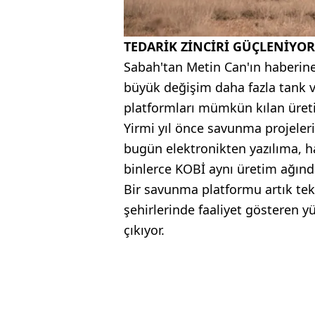
TEDARİK ZİNCİRİ GÜÇLENİYOR
Sabah'tan Metin Can'ın haberin
büyük değişim daha fazla tank v
platformları mümkün kılan üret
Yirmi yıl önce savunma projelerin
bugün elektronikten yazılıma,
binlerce KOBİ aynı üretim ağında
Bir savunma platformu artık tek b
şehirlerinde faaliyet gösteren y
çıkıyor.