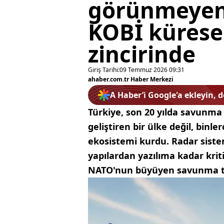
görünmeyen 
KOBİ kürese
zincirinde
Giriş Tarihi:
09 Temmuz 2026 09:31
ahaber.com.tr Haber Merkezi
A Haber’i Google'a ekleyin, 
Türkiye, son 20 yılda savunma 
geliştiren bir ülke değil, binle
ekosistemi kurdu. Radar siste
yapılardan yazılıma kadar kriti
NATO'nun büyüyen savunma ted