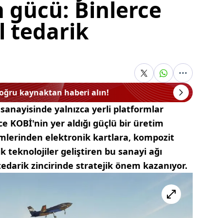
gücü: Binlerce
l tedarik
doğru kaynaktan haberi alın!
sanayisinde yalnızca yerli platformlar
rce KOBİ'nin yer aldığı güçlü bir üretim
mlerinden elektronik kartlara, kompozit
k teknolojiler geliştiren bu sanayi ağı
arik zincirinde stratejik önem kazanıyor.