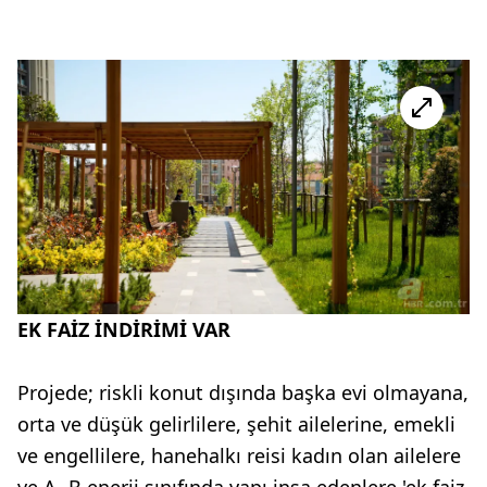
EK FAİZ İNDİRİMİ VAR
Projede; riskli konut dışında başka evi olmayana,
orta ve düşük gelirlilere, şehit ailelerine, emekli
ve engellilere, hanehalkı reisi kadın olan ailelere
ve A- B enerji sınıfında yapı inşa edenlere 'ek faiz