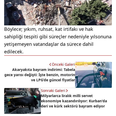
Böylece; yıkım, ruhsat, kat irtifakı ve hak
sahipliği tespiti gibi süreçler nedeniyle yılsonuna
yetişemeyen vatandaşlar da sürece dahil
edilecek.
Önceki Galeri
Akaryakıta bayram indirimi: Tabela
gece yarısı değişti: İşte benzin, motorin
ve LPG’de güncel fiyatlar
Sonraki Galeri
Milyarlarca liralık milli servet
ekonomiye kazandırılıyor: Kurban'da
deri ve kürk sektörü bayram ediyor