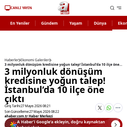
CANLI YAYIN
En Yeniler
Gündem
Yaşam
Dünya
Eko
Haberler
Ekonomi Galerileri
3 milyonluk dönüşüm kredisine yoğun talep! İstanbul’da 10 ilçe öne çıktı
3 milyonluk dönüşüm
kredisine yoğun talep!
İstanbul’da 10 ilçe öne
çıktı
Giriş Tarihi:
27 Mayıs 2026 08:21
Son Güncelleme:
27 Mayıs 2026 08:22
ahaber.com.tr Haber Merkezi
A Haber’i Google'a ekleyin, doğru kaynaktan