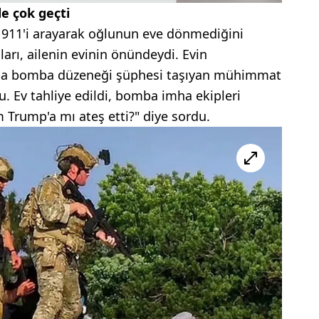
e çok geçti
 911'i arayarak oğlunun eve dönmediğini
nları, ailenin evinin önündeydi. Evin
da bomba düzeneği şüphesi taşıyan mühimmat
 Ev tahliye edildi, bomba imha ekipleri
m Trump'a mı ateş etti?" diye sordu.