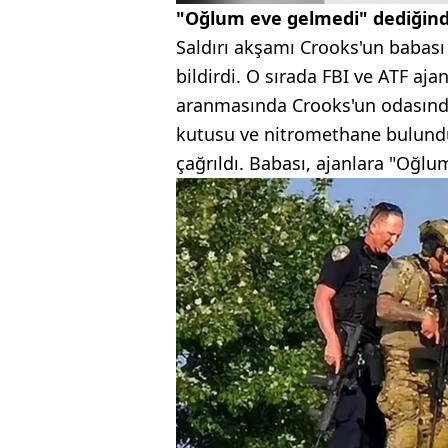
"Oğlum eve gelmedi" dediğind
Saldırı akşamı Crooks'un babası
bildirdi. O sırada FBI ve ATF aja
aranmasında Crooks'un odasın
kutusu ve nitromethane bulundu.
çağrıldı. Babası, ajanlara "Oğlu