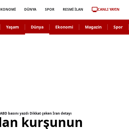
CANLI YAYIN
EKONOMİ
DÜNYA
SPOR
RESMİ İLAN
Yaşam
Dünya
Ekonomi
Magazin
Spor
ABD basını yazdı Dikkat çeken İran detayı
ılan kurşunun