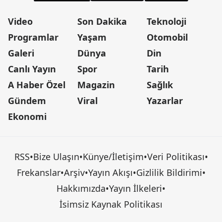
Video
Son Dakika
Teknoloji
Programlar
Yaşam
Otomobil
Galeri
Dünya
Din
Canlı Yayın
Spor
Tarih
A Haber Özel
Magazin
Sağlık
Gündem
Viral
Yazarlar
Ekonomi
RSS
•
Bize Ulaşın
•
Künye/İletişim
•
Veri Politikası
•
Frekanslar
•
Arşiv
•
Yayın Akışı
•
Gizlilik Bildirimi
•
Hakkımızda
•
Yayın İlkeleri
•
İsimsiz Kaynak Politikası