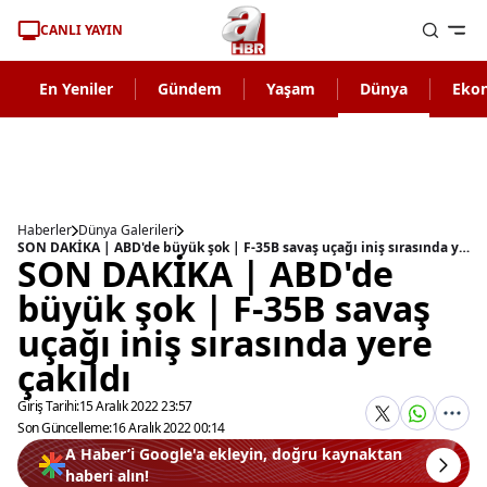
CANLI YAYIN
En Yeniler
Gündem
Yaşam
Dünya
Eko
Haberler
Dünya Galerileri
SON DAKİKA | ABD'de büyük şok | F-35B savaş uçağı iniş sırasında yere çakıldı
SON DAKİKA | ABD'de
büyük şok | F-35B savaş
uçağı iniş sırasında yere
çakıldı
Giriş Tarihi:
15 Aralık 2022 23:57
Son Güncelleme:
16 Aralık 2022 00:14
A Haber’i Google'a ekleyin, doğru kaynaktan
haberi alın!