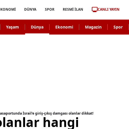
CANLI YAYIN
EKONOMİ
DÜNYA
SPOR
RESMİ İLAN
Yaşam
Dünya
Ekonomi
Magazin
Spor
asaportunda İsrail'e giriş-çıkış damgası olanlar dikkat!
 olanlar hangi