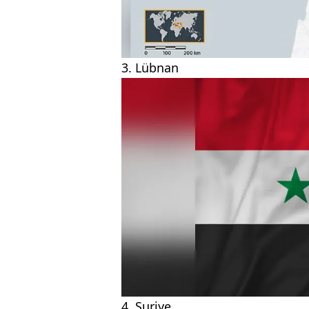
3. Lübnan
4. Suriye