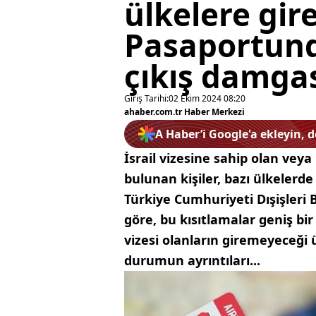
ülkelere gi
Pasaportunda
çıkış damgas
Giriş Tarihi:
02 Ekim 2024 08:20
ahaber.com.tr Haber Merkezi
A Haber’i Google'a ekleyin, 
İsrail vizesine sahip olan veya
bulunan kişiler, bazı ülkelerde
Türkiye Cumhuriyeti Dışişleri 
göre, bu kısıtlamalar geniş bi
vizesi olanların giremeyeceği ü
durumun ayrıntıları...