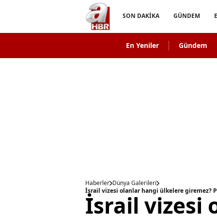
SON DAKİKA
GÜNDEM
En Yeniler
Gündem
Haberler
Dünya Galerileri
İsrail vizesi olanlar hangi ülkelere giremez? P
İsrail vizesi