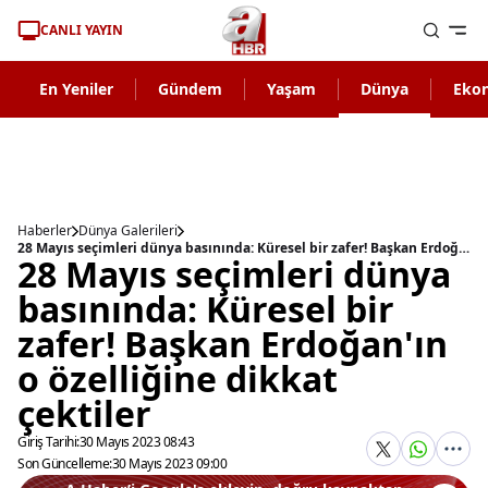
CANLI YAYIN
En Yeniler
Gündem
Yaşam
Dünya
Eko
Haberler
Dünya Galerileri
28 Mayıs seçimleri dünya basınında: Küresel bir zafer! Başkan Erdoğan'ın o özelliğine dikkat çektiler
28 Mayıs seçimleri dünya
basınında: Küresel bir
zafer! Başkan Erdoğan'ın
o özelliğine dikkat
çektiler
Giriş Tarihi:
30 Mayıs 2023 08:43
Son Güncelleme:
30 Mayıs 2023 09:00