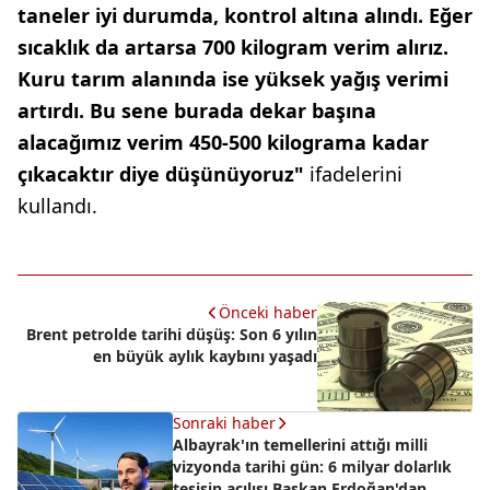
taneler iyi durumda, kontrol altına alındı. Eğer
sıcaklık da artarsa 700 kilogram verim alırız.
Kuru tarım alanında ise yüksek yağış verimi
artırdı. Bu sene burada dekar başına
alacağımız verim 450-500 kilograma kadar
çıkacaktır diye düşünüyoruz"
ifadelerini
kullandı.
Önceki haber
Brent petrolde tarihi düşüş: Son 6 yılın
en büyük aylık kaybını yaşadı
Sonraki haber
Albayrak'ın temellerini attığı milli
vizyonda tarihi gün: 6 milyar dolarlık
tesisin açılışı Başkan Erdoğan'dan