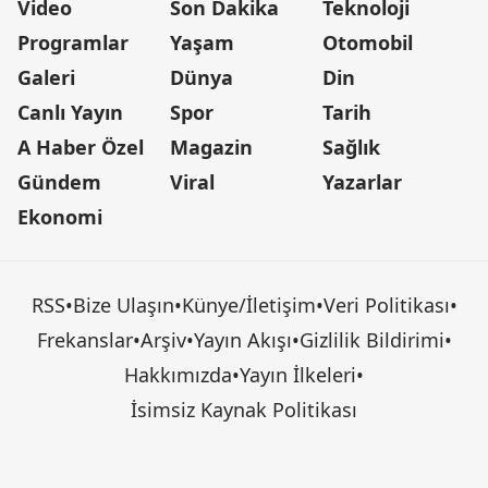
Video
Son Dakika
Teknoloji
Programlar
Yaşam
Otomobil
Galeri
Dünya
Din
Canlı Yayın
Spor
Tarih
A Haber Özel
Magazin
Sağlık
Gündem
Viral
Yazarlar
Ekonomi
RSS
•
Bize Ulaşın
•
Künye/İletişim
•
Veri Politikası
•
Frekanslar
•
Arşiv
•
Yayın Akışı
•
Gizlilik Bildirimi
•
Hakkımızda
•
Yayın İlkeleri
•
İsimsiz Kaynak Politikası