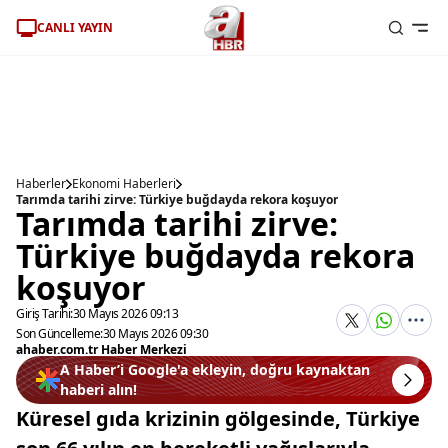
CANLI YAYIN
Haberler
Ekonomi Haberleri
Tarımda tarihi zirve: Türkiye buğdayda rekora koşuyor
Tarımda tarihi zirve:
Türkiye buğdayda rekora
koşuyor
Giriş Tarihi:
30 Mayıs 2026 09:13
Son Güncelleme:
30 Mayıs 2026 09:30
ahaber.com.tr Haber Merkezi
A Haber’i Google'a ekleyin, doğru kaynaktan
haberi alın!
Küresel gıda krizinin gölgesinde, Türkiye