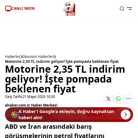
CANLI YAYIN
Haberler
Ekonomi Haberleri
Motorine 2,35 TL indirim geliyor! İşte pompada beklenen fiyat
Motorine 2,35 TL indirim
geliyor! İşte pompada
beklenen fiyat
Giriş Tarihi:
21 Mayıs 2026 10:30
ahaber.com.tr Haber Merkezi
A Haber’i Google'a ekleyin, doğru kaynaktan
haberi alın!
ABD ve İran arasındaki barış
görüşmelerinin petrol fiyatlarını