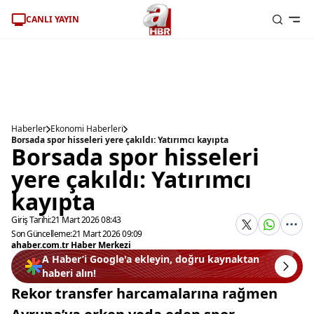
CANLI YAYIN
Haberler
Ekonomi Haberleri
Borsada spor hisseleri yere çakıldı: Yatırımcı kayıpta
Borsada spor hisseleri
yere çakıldı: Yatırımcı
kayıpta
Giriş Tarihi:
21 Mart 2026 08:43
Son Güncelleme:
21 Mart 2026 09:09
ahaber.com.tr Haber Merkezi
A Haber’i Google'a ekleyin, doğru kaynaktan
haberi alın!
Rekor transfer harcamalarına rağmen