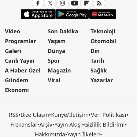
Video
Son Dakika
Teknoloji
Programlar
Yaşam
Otomobil
Galeri
Dünya
Din
Canlı Yayın
Spor
Tarih
A Haber Özel
Magazin
Sağlık
Gündem
Viral
Yazarlar
Ekonomi
RSS
•
Bize Ulaşın
•
Künye/İletişim
•
Veri Politikası
•
Frekanslar
•
Arşiv
•
Yayın Akışı
•
Gizlilik Bildirimi
•
Hakkımızda
•
Yayın İlkeleri
•