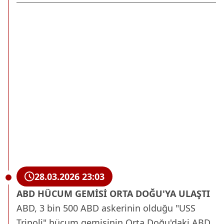
28.03.2026 23:03
ABD HÜCUM GEMİSİ ORTA DOĞU'YA ULAŞTI
ABD, 3 bin 500 ABD askerinin olduğu "USS
Tripoli" hücum gemisinin Orta Doğu'daki ABD