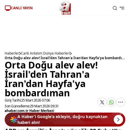
CANLI YAYIN
Haberler
Canlı Anlatım Dünya Haberleri
Orta Doğu alev alev! İsrail'den Tahran'a İran'dan Hayfa'ya bombardıman
Orta Doğu alev alev!
İsrail'den Tahran'a
İran'dan Hayfa'ya
bombardıman
Giriş Tarihi:
25 Mart 2026 07:06
Son Güncelleme:
29 Mart 2026 09:31
ahaber.com.tr Haber Merkezi
A Haber’i Google'a ekleyin, doğru kaynaktan
haberi alın!