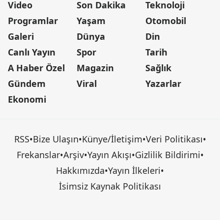
Video
Son Dakika
Teknoloji
Programlar
Yaşam
Otomobil
Galeri
Dünya
Din
Canlı Yayın
Spor
Tarih
A Haber Özel
Magazin
Sağlık
Gündem
Viral
Yazarlar
Ekonomi
RSS
•
Bize Ulaşın
•
Künye/İletişim
•
Veri Politikası
•
Frekanslar
•
Arşiv
•
Yayın Akışı
•
Gizlilik Bildirimi
•
Hakkımızda
•
Yayın İlkeleri
•
İsimsiz Kaynak Politikası