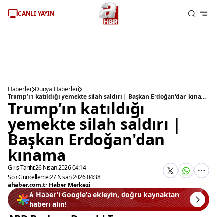
CANLI YAYIN
Haberler
Dünya Haberleri
Trump’ın katıldığı yemekte silah saldırı | Başkan Erdoğan'dan kınama
Trump’ın katıldığı
yemekte silah saldırı |
Başkan Erdoğan'dan
kınama
Giriş Tarihi:
26 Nisan 2026 04:14
Son Güncelleme:
27 Nisan 2026 04:38
ahaber.com.tr Haber Merkezi
A Haber’i Google'a ekleyin, doğru kaynaktan
haberi alın!