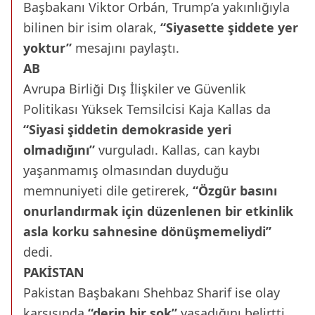
Başbakanı Viktor Orbán, Trump’a yakınlığıyla
bilinen bir isim olarak,
“Siyasette şiddete yer
yoktur”
mesajını paylaştı.
AB
Avrupa Birliği Dış İlişkiler ve Güvenlik
Politikası Yüksek Temsilcisi Kaja Kallas da
“Siyasi şiddetin demokraside yeri
olmadığını”
vurguladı. Kallas, can kaybı
yaşanmamış olmasından duyduğu
memnuniyeti dile getirerek,
“Özgür basını
onurlandırmak için düzenlenen bir etkinlik
asla korku sahnesine dönüşmemeliydi”
dedi.
PAKİSTAN
Pakistan Başbakanı Shehbaz Sharif ise olay
karşısında
“derin bir şok”
yaşadığını belirtti.