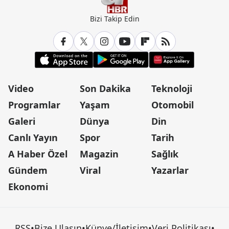
Bizi Takip Edin
Video
Son Dakika
Teknoloji
Programlar
Yaşam
Otomobil
Galeri
Dünya
Din
Canlı Yayın
Spor
Tarih
A Haber Özel
Magazin
Sağlık
Gündem
Viral
Yazarlar
Ekonomi
RSS
•
Bize Ulaşın
•
Künye/İletişim
•
Veri Politikası
•