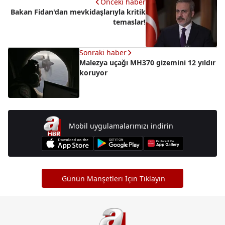
Önceki haber
Bakan Fidan'dan mevkidaşlarıyla kritik
temaslar!
Sonraki haber
Malezya uçağı MH370 gizemini 12 yıldır
koruyor
Mobil uygulamalarımızı indirin
Günün Manşetleri İçin Tıklayın