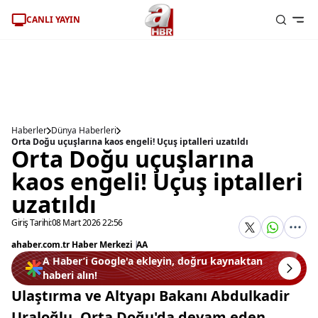
CANLI YAYIN
Haberler
Dünya Haberleri
Orta Doğu uçuşlarına kaos engeli! Uçuş iptalleri uzatıldı
Orta Doğu uçuşlarına
kaos engeli! Uçuş iptalleri
uzatıldı
Giriş Tarihi:
08 Mart 2026 22:56
ahaber.com.tr Haber Merkezi
|
AA
A Haber’i Google'a ekleyin, doğru kaynaktan
haberi alın!
Ulaştırma ve Altyapı Bakanı Abdulkadir
Uraloğlu, Orta Doğu'da devam eden