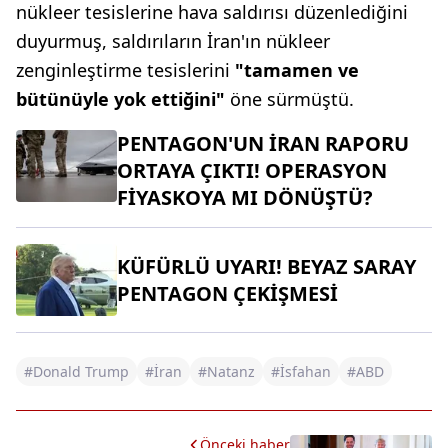
nükleer tesislerine hava saldırısı düzenlediğini
duyurmuş, saldırıların İran'ın nükleer
zenginleştirme tesislerini
"tamamen ve
bütünüyle yok ettiğini"
öne sürmüştü.
PENTAGON'UN İRAN RAPORU
ORTAYA ÇIKTI! OPERASYON
FİYASKOYA MI DÖNÜŞTÜ?
KÜFÜRLÜ UYARI! BEYAZ SARAY
PENTAGON ÇEKİŞMESİ
#Donald Trump
#İran
#Natanz
#İsfahan
#ABD
Önceki haber