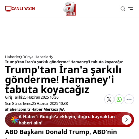
CANLI YAYIN
Haberler
Dünya Haberleri
Trump'tan İran'a şarkılı gönderme! Hamaney'i tabuta koyacağız
Trump'tan İran'a şarkılı
gönderme! Hamaney'i
tabuta koyacağız
Giriş Tarihi:
25 Haziran 2025 10:30
Son Güncelleme:
25 Haziran 2025 10:38
ahaber.com.tr Haber Merkezi
|
AA
A Haber’i Google'a ekleyin, doğru kaynaktan
haberi alın!
ABD Başkanı Donald Trump, ABD'nin