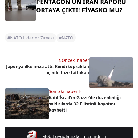
PENTAGON'UN İRAN RAPORU
ORTAYA ÇIKTI! FİYASKO MU?
#NATO Liderler Zirvesi
#NATO
Önceki haber
Japonya ilke imza attı: Kendi toprakları
içinde füze tatbikatı
Sonraki haber
Katil İsrail'in Gazze'de düzenlediği
saldırılarda 32 Filistinli hayatını
kaybetti
Mobil uygulamalarımızı indirin