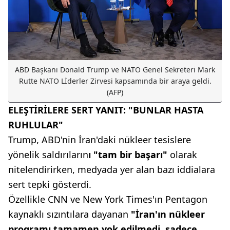
ABD Başkanı Donald Trump ve NATO Genel Sekreteri Mark
Rutte NATO Lİderler Zirvesi kapsamında bir araya geldi.
(AFP)
ELEŞTİRİLERE SERT YANIT: "BUNLAR HASTA
RUHLULAR"
Trump, ABD'nin İran'daki nükleer tesislere
yönelik saldırıların
ı "tam bir başarı"
olarak
nitelendirirken, medyada yer alan bazı iddialara
sert tepki gösterdi.
Özellikle CNN ve New York Times'ın Pentagon
kaynaklı sızıntılara dayanan
"İran'ın nükleer
programı tamamen yok edilmedi, sadece