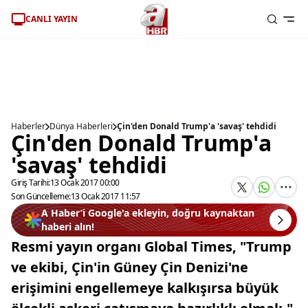
CANLI YAYIN
Haberler
Dünya Haberleri
Çin'den Donald Trump'a 'savaş' tehdidi
Çin'den Donald Trump'a
'savaş' tehdidi
Giriş Tarihi:
13 Ocak 2017 00:00
Son Güncelleme:
13 Ocak 2017 11:57
A Haber’i Google'a ekleyin, doğru kaynaktan
haberi alın!
Resmi yayın organı Global Times, "Trump
ve ekibi, Çin'in Güney Çin Denizi'ne
erişimini engellemeye kalkışırsa büyük