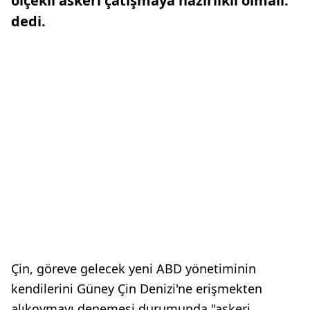
ölçekli askeri çatışmaya hazırlıklı olmalı."
dedi.
Çin, göreve gelecek yeni ABD yönetiminin
kendilerini Güney Çin Denizi'ne erişmekten
alıkoymayı denemesi durumunda "askeri