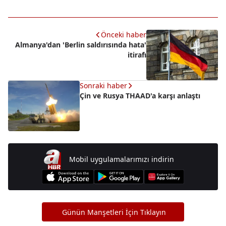
Önceki haber
Almanya'dan 'Berlin saldırısında hata'
itirafı
Sonraki haber
Çin ve Rusya THAAD'a karşı anlaştı
Mobil uygulamalarımızı indirin
Günün Manşetleri İçin Tıklayın