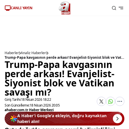
CANLI YAYIN
Haberler
Analiz Haberleri
Trump-Papa kavgasının perde arkası! Evanjelist-Siyonist blok ve Vatikan savaşı mı?
Trump-Papa kavgasının
perde arkası! Evanjelist-
Siyonist blok ve Vatikan
savaşı mı?
Giriş Tarihi:
18 Nisan 2026 18:22
Son Güncelleme:
18 Nisan 2026 20:05
ahaber.com.tr Haber Merkezi
A Haber’i Google'a ekleyin, doğru kaynaktan
haberi alın!