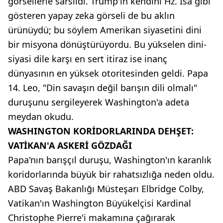
görsellerle sarsıldı. Trump'ın kendini Hz. İsa gibi
gösteren yapay zeka görseli de bu aklın
ürünüydü; bu söylem Amerikan siyasetini dini
bir misyona dönüştürüyordu. Bu yükselen dini-
siyasi dile karşı en sert itiraz ise inanç
dünyasının en yüksek otoritesinden geldi. Papa
14. Leo, "Din savaşın değil barışın dili olmalı"
duruşunu sergileyerek Washington'a adeta
meydan okudu.
WASHINGTON KORİDORLARINDA DEHŞET:
VATİKAN'A ASKERİ GÖZDAĞI
Papa'nın barışçıl duruşu, Washington'ın karanlık
koridorlarında büyük bir rahatsızlığa neden oldu.
ABD Savaş Bakanlığı Müsteşarı Elbridge Colby,
Vatikan'ın Washington Büyükelçisi Kardinal
Christophe Pierre'i makamına çağırarak