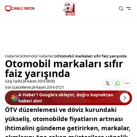
CANLI YAYIN
Haberler
Otomobil Haberleri
Otomobil markaları sıfır faiz yarışında
Otomobil markaları sıfır
faiz yarışında
Giriş Tarihi:
24 Kasım 2016 00:00
Son Güncelleme:
24 Kasım 2016 07:21
A Haber’i Google'a ekleyin, doğru kaynaktan
haberi alın!
ÖTV düzenlemesi ve döviz kurundaki
yükseliş, otomobilde fiyatların artması
ihtimalini gündeme getirirken, markalar,