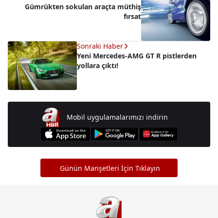
Gümrükten sokulan araçta müthiş
fırsat
Sonraki Haber
Yeni Mercedes-AMG GT R pistlerden
yollara çıktı!
Mobil uygulamalarımızı indirin
Günün Manşetleri İçin Tıklayın