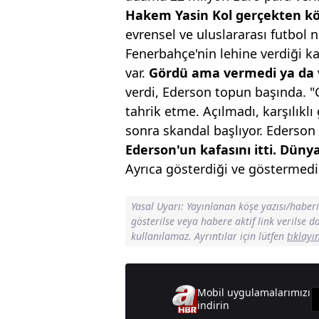
Hakem Yasin Kol gerçekten
kö
evrensel ve uluslararası futbol n
Fenerbahçe'nin lehine verdiği ka
var.
Gördü ama
vermedi ya da
verdi, Ederson topun başında. "
tahrik etme. Açılmadı, karşılıklı
sonra skandal başlıyor. Ederson
Ederson'un kafasını
itti. Düny
Ayrıca gösterdiği ve göstermediği
Yasal Uyarı: Yayınlanan köşe yazısı/haber
gösterilse veya habere aktif link verilse 
kullanılamaz. Ayrıntılar için lütfen
tıklayı
Mobil uygulamalarımızı
indirin