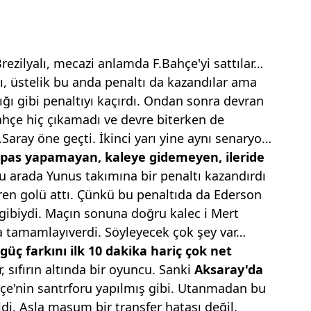
Brezilyalı, mecazi anlamda F.Bahçe'yi sattılar…
ı, üstelik bu anda penaltı da kazandılar ama
ığı gibi penaltıyı kaçırdı. Ondan sonra devran
hçe hiç çıkamadı ve devre biterken de
.Saray öne geçti. İkinci yarı yine aynı senaryo…
ki pas yapamayan, kaleye gidemeyen,
ileride
u arada Yunus takımına bir penaltı kazandırdı
iren golü attı. Çünkü bu penaltıda da Ederson
gibiydi. Maçın sonuna doğru kalec i Mert
da tamamlayıverdi. Söyleyecek çok şey var…
 güç
farkını ilk 10 dakika hariç çok net
r, sıfırın altında bir oyuncu. Sanki
Aksaray'da
çe'nin santrforu yapılmış gibi. Utanmadan bu
di. Asla masum bir transfer hatası değil.