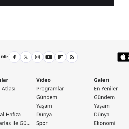
anşetleri İçin Tıklayın
p Edin
lar
Video
Galeri
Atlası
Programlar
En Yeniler
Gündem
Gündem
Yaşam
Yaşam
l Hafıza
Dünya
Dünya
Canan Barlas ile Gündem
Spor
Ekonomi