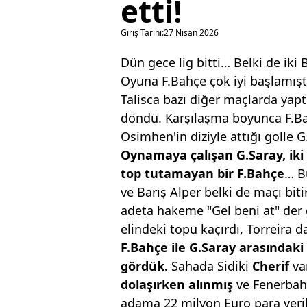
etti!
Giriş Tarihi:
27 Nisan 2026
Dün gece lig bitti… Belki de iki 
Oyuna F.Bahçe çok iyi başlamışt
Talisca bazı diğer maçlarda yapt
döndü. Karşılaşma boyunca F.Ba
Osimhen'in diziyle attığı golle G
Oynama
ya
çalışan G.Saray, i
top tutamayan bir F.Bahçe
… B
ve Barış Alper belki de maçı bit
adeta hakeme "Gel beni at" der 
elindeki topu kaçırdı, Torreira 
F.Bahçe ile G.Saray arasındaki
gördük.
Sahada Sidiki
Cherif
va
dolaşırken
alınmış
ve Fenerbah
adama 22 milyon Euro para veril