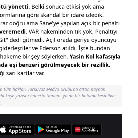
tü yönetti.
Belki sonuca etkisi yok ama
ormlarına göre skandal bir idare izledik.
rar doğru ama Sane'ye yapılan açık bir penaltı
 veremedi.
VAR hakeminden tık yok. Penaltıyı
Git" dedi gitmedi. Açıl orada geriye oyuncuyu
 giderleştiler ve Ederson atıldı. İşte bundan
 hakeme bir şey söylerken,
Yasin Kol kafasıyla
ada eşi benzeri
görülmeyecek bir rezillik.
 sarı kartlar var.
in tüm hakları Turkuvaz Medya Grubu’na aittir. Kaynak
dahi köşe yazısı / haberin tamamı ya da bir bölümü kesinlikle
n