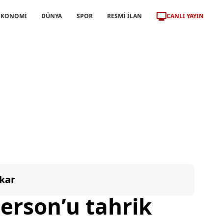
CANLI YAYIN
EKONOMİ
DÜNYA
SPOR
RESMİ İLAN
kar
derson’u tahrik