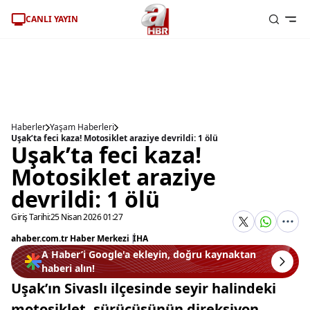
CANLI YAYIN
Haberler
Yaşam Haberleri
Uşak’ta feci kaza! Motosiklet araziye devrildi: 1 ölü
Uşak’ta feci kaza!
Motosiklet araziye
devrildi: 1 ölü
Giriş Tarihi:
25 Nisan 2026 01:27
ahaber.com.tr Haber Merkezi
|
İHA
A Haber’i Google'a ekleyin, doğru kaynaktan
haberi alın!
Uşak’ın Sivaslı ilçesinde seyir halindeki
motosiklet, sürücüsünün direksiyon