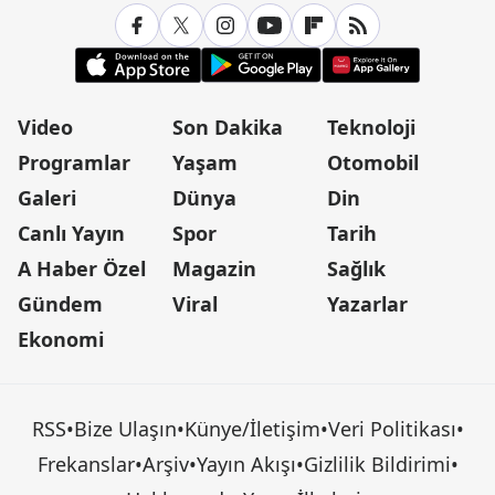
Video
Son Dakika
Teknoloji
Programlar
Yaşam
Otomobil
Galeri
Dünya
Din
Canlı Yayın
Spor
Tarih
A Haber Özel
Magazin
Sağlık
Gündem
Viral
Yazarlar
Ekonomi
RSS
•
Bize Ulaşın
•
Künye/İletişim
•
Veri Politikası
•
Frekanslar
•
Arşiv
•
Yayın Akışı
•
Gizlilik Bildirimi
•