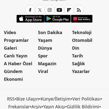
Video
Son Dakika
Teknoloji
Programlar
Yaşam
Otomobil
Galeri
Dünya
Din
Canlı Yayın
Spor
Tarih
A Haber Özel
Magazin
Sağlık
Gündem
Viral
Yazarlar
Ekonomi
RSS
•
Bize Ulaşın
•
Künye/İletişim
•
Veri Politikası
•
Frekanslar
•
Arşiv
•
Yayın Akışı
•
Gizlilik Bildirimi
•