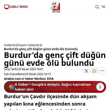
CANLI YAYIN
Haberler
Yaşam Haberleri
Burdur'da genç çift düğün günü evde ölü bulundu
Burdur'da genç çift düğün
günü evde ölü bulundu
Giriş Tarihi:
25 Nisan 2026 16:01
Son Güncelleme:
25 Nisan 2026 16:15
ahaber.com.tr Haber Merkezi
|
DHA
A Haber’i Google'a ekleyin, doğru kaynaktan
haberi alın!
Burdur'un Çavdır ilçesinde dün akşam
yapılan kına eğlencesinden sonra