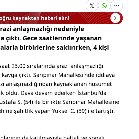
doğru kaynaktan haberi alın!
arazi anlaşmazlığı nedeniyle
a çıktı. Gece saatlerinde yaşanan
larla birbirlerine saldırırken, 4 kişi
saat 23.00 sıralarında arazi anlaşmazlığı
kavga çıktı. Sarıpınar Mahallesi'nde iddiaya
 arazi anlaşmazlığından kaynaklanan husumet
k oldu. Dava devam ederken İstanbul'da
tafa S. (54) ile birlikte Sarıpınar Mahallesine
ine şahitlik yapan Yüksel C. (39) ile tartıştı.
nlarının da katılmasıyla baltalı ve sopalı