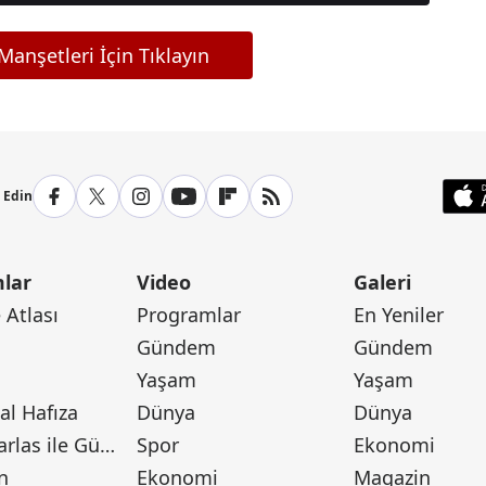
anşetleri İçin Tıklayın
p Edin
lar
Video
Galeri
Atlası
Programlar
En Yeniler
Gündem
Gündem
Yaşam
Yaşam
l Hafıza
Dünya
Dünya
Canan Barlas ile Gündem
Spor
Ekonomi
n
Ekonomi
Magazin