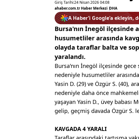
Giriş Tarihi:
24 Nisan 2026 04:08
ahaber.com.tr Haber Merkezi
|
DHA
A Haber’i Google'a ekleyin, 
Bursa'nın İnegöl ilçesinde 
husumetliler arasında kavg
olayda taraflar balta ve sopa
yaralandı.
Bursa'nın İnegöl ilçesinde gece 
nedeniyle husumetliler arasında 
Yasin D. (29) ve Özgür S. (40),
nedeniyle daha önce mahkemeli
yaşayan Yasin D., üvey babası Mus
gelip, geçmiş davada Özgür S. leh
KAVGADA 4 YARALI
Taraflar arasındaki tartışma yakı