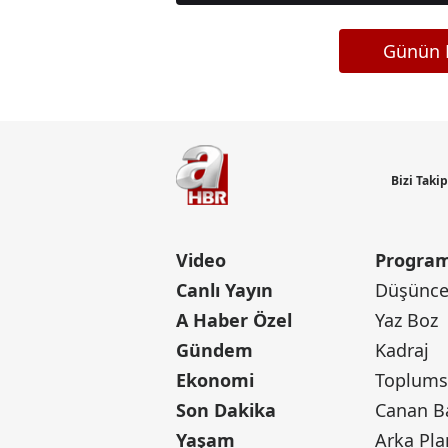
Günün M
Bizi Taki
Video
Program
Canlı Yayın
Düşünce 
A Haber Özel
Yaz Boz
Gündem
Kadraj
Ekonomi
Toplumsa
Son Dakika
Yaşam
Arka Pla