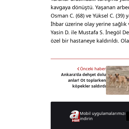
kavgaya dönüştü. Yaşanan arbede 
Osman C. (68) ve Yüksel C. (39) y
İhbar üzerine olay yerine sağlık 
Yasin D. ile Mustafa S. İnegöl De
özel bir hastaneye kaldırıldı. Ola
Önceki haber
Ankara'da dehşet dolu
anlar! Ot toplarken
köpekler saldırdı
Mobil uygulamalarımızı
indirin