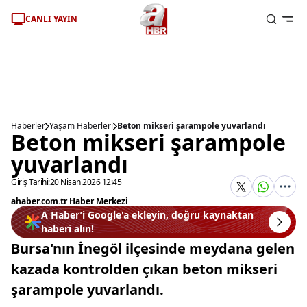
CANLI YAYIN
Haberler
Yaşam Haberleri
Beton mikseri şarampole yuvarlandı
Beton mikseri şarampole
yuvarlandı
Giriş Tarihi:
20 Nisan 2026 12:45
ahaber.com.tr Haber Merkezi
A Haber’i Google'a ekleyin, doğru kaynaktan
haberi alın!
Bursa'nın İnegöl ilçesinde meydana gelen
kazada kontrolden çıkan beton mikseri
şarampole yuvarlandı.