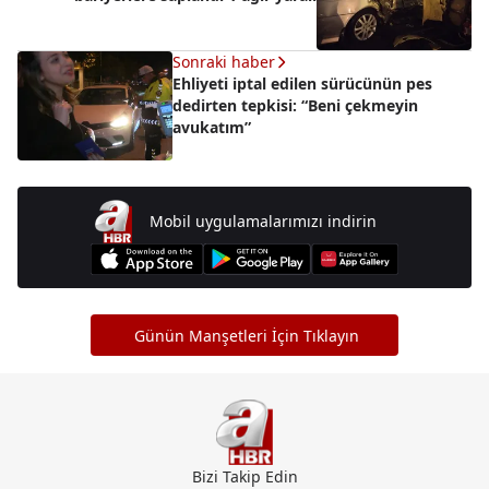
Sonraki haber
Ehliyeti iptal edilen sürücünün pes
dedirten tepkisi: “Beni çekmeyin
avukatım”
Mobil uygulamalarımızı indirin
Günün Manşetleri İçin Tıklayın
Bizi Takip Edin