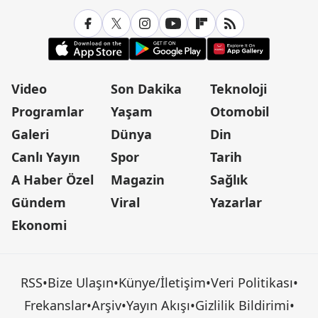
Video
Son Dakika
Teknoloji
Programlar
Yaşam
Otomobil
Galeri
Dünya
Din
Canlı Yayın
Spor
Tarih
A Haber Özel
Magazin
Sağlık
Gündem
Viral
Yazarlar
Ekonomi
RSS
•
Bize Ulaşın
•
Künye/İletişim
•
Veri Politikası
•
Frekanslar
•
Arşiv
•
Yayın Akışı
•
Gizlilik Bildirimi
•