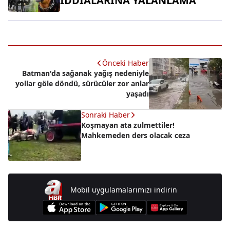
İDDİALARINA YALANLAMA
Önceki Haber
Batman'da sağanak yağış nedeniyle
yollar göle döndü, sürücüler zor anlar
yaşadı
Sonraki Haber
Koşmayan ata zulmettiler!
Mahkemeden ders olacak ceza
Mobil uygulamalarımızı indirin