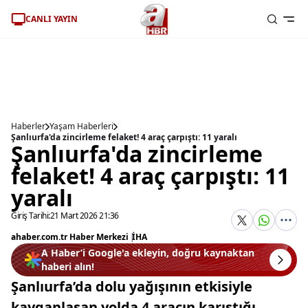
CANLI YAYIN
Haberler
Yaşam Haberleri
Şanlıurfa'da zincirleme felaket! 4 araç çarpıştı: 11 yaralı
Şanlıurfa'da zincirleme
felaket! 4 araç çarpıştı: 11
yaralı
Giriş Tarihi:
21 Mart 2026 21:36
ahaber.com.tr Haber Merkezi
|
İHA
A Haber’i Google'a ekleyin, doğru kaynaktan
haberi alın!
Şanlıurfa’da dolu yağışının etkisiyle
kayganlaşan yolda 4 aracın karıştığı