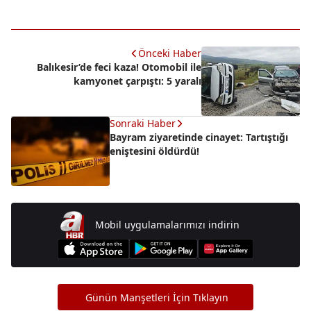
Önceki Haber
Balıkesir’de feci kaza! Otomobil ile
kamyonet çarpıştı: 5 yaralı
Sonraki Haber
Bayram ziyaretinde cinayet: Tartıştığı
eniştesini öldürdü!
Mobil uygulamalarımızı indirin
Günün Manşetleri İçin Tıklayın