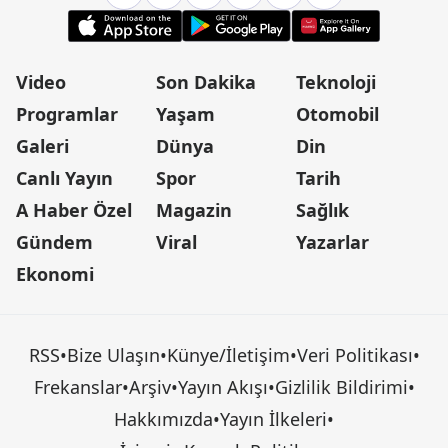
Video
Son Dakika
Teknoloji
Programlar
Yaşam
Otomobil
Galeri
Dünya
Din
Canlı Yayın
Spor
Tarih
A Haber Özel
Magazin
Sağlık
Gündem
Viral
Yazarlar
Ekonomi
RSS
•
Bize Ulaşın
•
Künye/İletişim
•
Veri Politikası
•
Frekanslar
•
Arşiv
•
Yayın Akışı
•
Gizlilik Bildirimi
•
Hakkımızda
•
Yayın İlkeleri
•