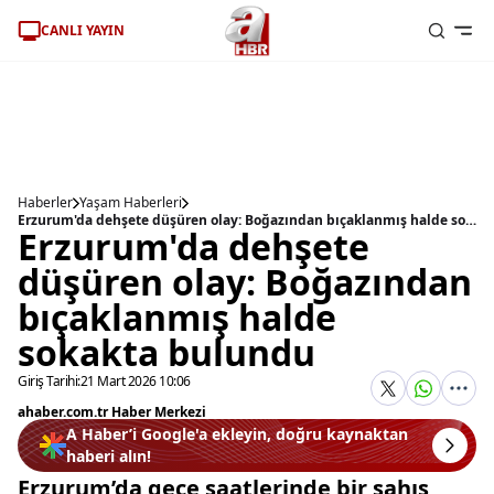
CANLI YAYIN
Haberler
Yaşam Haberleri
Erzurum'da dehşete düşüren olay: Boğazından bıçaklanmış halde sokakta bulundu
Erzurum'da dehşete
düşüren olay: Boğazından
bıçaklanmış halde
sokakta bulundu
Giriş Tarihi:
21 Mart 2026 10:06
ahaber.com.tr Haber Merkezi
A Haber’i Google'a ekleyin, doğru kaynaktan
haberi alın!
Erzurum’da gece saatlerinde bir şahıs