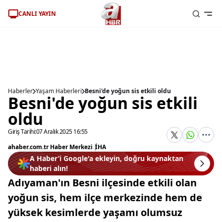
CANLI YAYIN
Haberler
Yaşam Haberleri
Besni'de yoğun sis etkili oldu
Besni'de yoğun sis etkili
oldu
Giriş Tarihi:
07 Aralık 2025 16:55
ahaber.com.tr Haber Merkezi
|
İHA
A Haber’i Google'a ekleyin, doğru kaynaktan
haberi alın!
Adıyaman'ın Besni ilçesinde etkili olan
yoğun sis, hem ilçe merkezinde hem de
yüksek kesimlerde yaşamı olumsuz