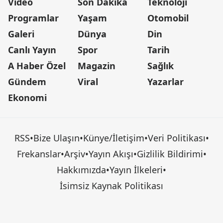
Video
Son Dakika
Teknoloji
Programlar
Yaşam
Otomobil
Galeri
Dünya
Din
Canlı Yayın
Spor
Tarih
A Haber Özel
Magazin
Sağlık
Gündem
Viral
Yazarlar
Ekonomi
RSS
•
Bize Ulaşın
•
Künye/İletişim
•
Veri Politikası
•
Frekanslar
•
Arşiv
•
Yayın Akışı
•
Gizlilik Bildirimi
•
Hakkımızda
•
Yayın İlkeleri
•
İsimsiz Kaynak Politikası