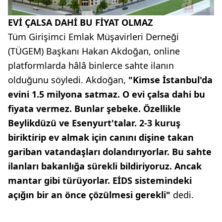
EVİ ÇALSA DAHİ BU FİYAT OLMAZ
Tüm Girişimci Emlak Müşavirleri Derneği
(TÜGEM) Başkanı Hakan Akdoğan, online
platformlarda hâlâ binlerce sahte ilanın
olduğunu söyledi. Akdoğan,
"Kimse İstanbul'da
evini 1.5 milyona satmaz. O evi çalsa dahi bu
fiyata vermez. Bunlar şebeke. Özellikle
Beylikdüzü ve Esenyurt'talar. 2-3 kuruş
biriktirip ev almak için canını dişine takan
gariban vatandaşları dolandırıyorlar. Bu sahte
ilanları bakanlığa sürekli bildiriyoruz. Ancak
mantar gibi türüyorlar. EİDS sistemindeki
açığın bir an önce çözülmesi gerekli"
dedi.