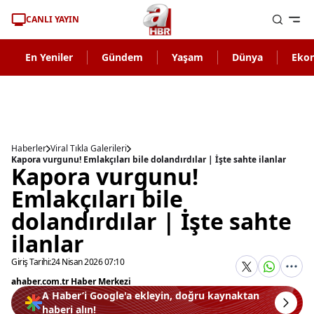
CANLI YAYIN
En Yeniler
Gündem
Yaşam
Dünya
Eko
Haberler
Viral Tıkla Galerileri
Kapora vurgunu! Emlakçıları bile dolandırdılar | İşte sahte ilanlar
Kapora vurgunu!
Emlakçıları bile
dolandırdılar | İşte sahte
ilanlar
Giriş Tarihi:
24 Nisan 2026 07:10
ahaber.com.tr Haber Merkezi
A Haber’i Google'a ekleyin, doğru kaynaktan
haberi alın!