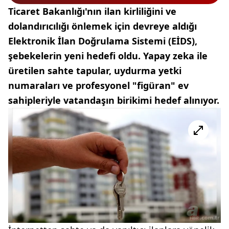
Ticaret Bakanlığı'nın ilan kirliliğini ve
dolandırıcılığı önlemek için devreye aldığı
Elektronik İlan Doğrulama Sistemi (EİDS),
şebekelerin yeni hedefi oldu. Yapay zeka ile
üretilen sahte tapular, uydurma yetki
numaraları ve profesyonel "figüran" ev
sahipleriyle vatandaşın birikimi hedef alınıyor.