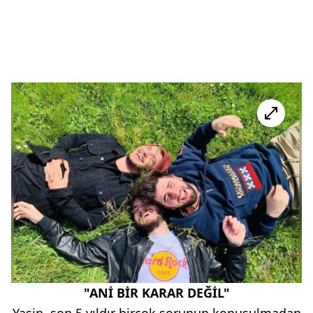
"ANİ BİR KARAR DEĞİL"
Yasin, son 5 yıldır birçok sorunun konuşulmadan