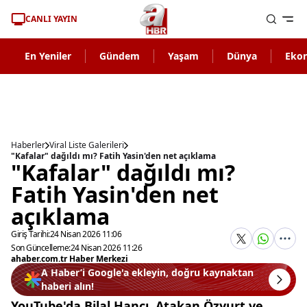
CANLI YAYIN
En Yeniler
Gündem
Yaşam
Dünya
Eko
Haberler
Viral Liste Galerileri
"Kafalar" dağıldı mı? Fatih Yasin'den net açıklama
"Kafalar" dağıldı mı?
Fatih Yasin'den net
açıklama
Giriş Tarihi:
24 Nisan 2026 11:06
Son Güncelleme:
24 Nisan 2026 11:26
ahaber.com.tr Haber Merkezi
A Haber’i Google'a ekleyin, doğru kaynaktan
haberi alın!
YouTube'da Bilal Hancı, Atakan Özyurt ve