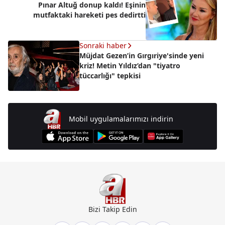
Pınar Altuğ donup kaldı! Eşinin
mutfaktaki hareketi pes dedirtti
Sonraki haber
Müjdat Gezen’in Gırgıriye'sinde yeni
kriz! Metin Yıldız’dan "tiyatro
tüccarlığı" tepkisi
Mobil uygulamalarımızı indirin
Bizi Takip Edin