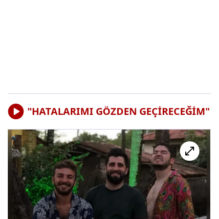
"HATALARIMI GÖZDEN GEÇİRECEĞİM"