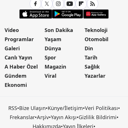
Video
Son Dakika
Teknoloji
Programlar
Yaşam
Otomobil
Galeri
Dünya
Din
Canlı Yayın
Spor
Tarih
A Haber Özel
Magazin
Sağlık
Gündem
Viral
Yazarlar
Ekonomi
RSS
•
Bize Ulaşın
•
Künye/İletişim
•
Veri Politikası
•
Frekanslar
•
Arşiv
•
Yayın Akışı
•
Gizlilik Bildirimi
•
Hakkımızda
•
Yayın İlkeleri
•