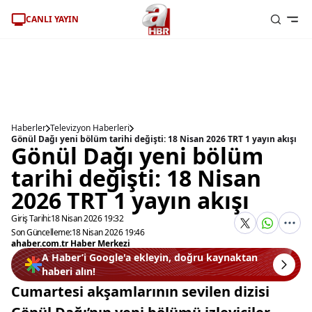
CANLI YAYIN
Haberler
Televizyon Haberleri
Gönül Dağı yeni bölüm tarihi değişti: 18 Nisan 2026 TRT 1 yayın akışı
Gönül Dağı yeni bölüm
tarihi değişti: 18 Nisan
2026 TRT 1 yayın akışı
Giriş Tarihi:
18 Nisan 2026 19:32
Son Güncelleme:
18 Nisan 2026 19:46
ahaber.com.tr Haber Merkezi
A Haber’i Google'a ekleyin, doğru kaynaktan
haberi alın!
Cumartesi akşamlarının sevilen dizisi