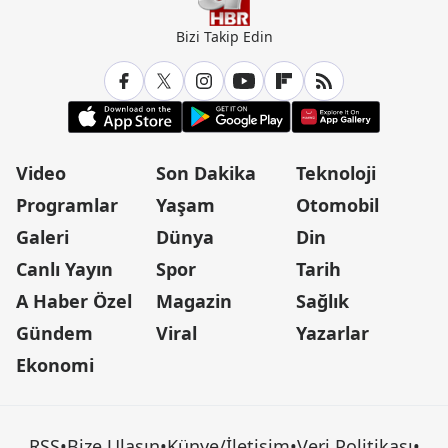
Bizi Takip Edin
Video
Son Dakika
Teknoloji
Programlar
Yaşam
Otomobil
Galeri
Dünya
Din
Canlı Yayın
Spor
Tarih
A Haber Özel
Magazin
Sağlık
Gündem
Viral
Yazarlar
Ekonomi
RSS
•
Bize Ulaşın
•
Künye/İletişim
•
Veri Politikası
•