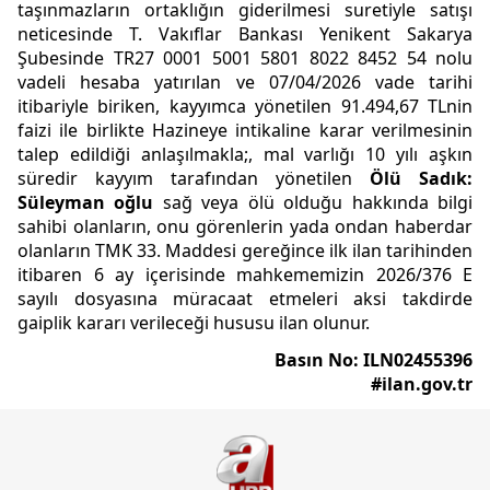
taşınmazların ortaklığın giderilmesi suretiyle satışı
neticesinde T. Vakıflar Bankası Yenikent Sakarya
Şubesinde TR27 0001 5001 5801 8022 8452 54 nolu
vadeli hesaba yatırılan ve 07/04/2026 vade tarihi
itibariyle biriken, kayyımca yönetilen 91.494,67 TLnin
faizi ile birlikte Hazineye intikaline karar verilmesinin
talep edildiği anlaşılmakla;, mal varlığı 10 yılı aşkın
süredir kayyım tarafından yönetilen
Ölü Sadık:
Süleyman oğlu
sağ veya ölü olduğu hakkında bilgi
sahibi olanların, onu görenlerin yada ondan haberdar
olanların TMK 33. Maddesi gereğince ilk ilan tarihinden
itibaren 6 ay içerisinde mahkememizin 2026/376 E
sayılı dosyasına müracaat etmeleri aksi takdirde
gaiplik kararı verileceği hususu ilan olunur.
Basın No: ILN02455396
#ilan.gov.tr