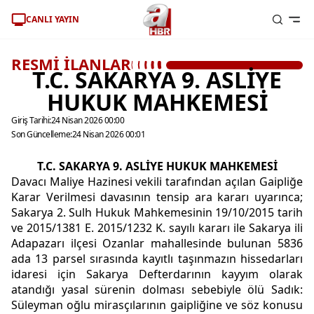
CANLI YAYIN
RESMİ İLANLAR
T.C. SAKARYA 9. ASLİYE
HUKUK MAHKEMESİ
Giriş Tarihi:
24 Nisan 2026 00:00
Son Güncelleme:
24 Nisan 2026 00:01
T.C. SAKARYA 9. ASLİYE HUKUK MAHKEMESİ
Davacı Maliye Hazinesi vekili tarafından açılan Gaipliğe
Karar Verilmesi davasının tensip ara kararı uyarınca;
Sakarya 2. Sulh Hukuk Mahkemesinin 19/10/2015 tarih
ve 2015/1381 E. 2015/1232 K. sayılı kararı ile Sakarya ili
Adapazarı ilçesi Ozanlar mahallesinde bulunan 5836
ada 13 parsel sırasında kayıtlı taşınmazın hissedarları
idaresi için Sakarya Defterdarının kayyım olarak
atandığı yasal sürenin dolması sebebiyle ölü Sadık:
Süleyman oğlu mirasçılarının gaipliğine ve söz konusu