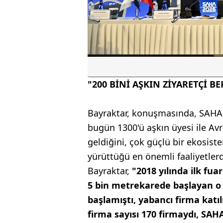
"200 BİNİ AŞKIN ZİYARETÇİ B
Bayraktar, konuşmasında, SAHA 
bugün 1300'ü aşkın üyesi ile A
geldiğini, çok güçlü bir ekosist
yürüttüğü en önemli faaliyetler
Bayraktar,
"2018 yılında ilk fuarı
5 bin metrekarede başlayan o 
başlamıştı, yabancı firma katıl
firma sayısı 170 firmaydı, SAH