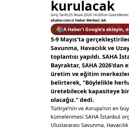
kurulacak
Giriş Tarihi:
25 Nisan 2026 14:20
Son Güncelleme:
ahaber.com.tr Haber Merkezi
|
AA
A Haber’i Google'a ekleyin, 
5-9 Mayıs'ta gerçekleştiril
Savunma, Havacılık ve Uzay
toplantısı yapıldı. SAHA İ
Bayraktar, SAHA 2026'dan el
üretim ve eğitim merkezler
belirterek, "Böylelikle her
üretebilecek kapasiteye bi
olacağız." dedi.
Türkiye'nin ve Avrupa'nın en bü
kümelenmesi SAHA İstanbul or
Uluslararası Savunma, Havacılık 