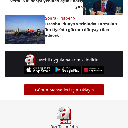
verdi! 638 dosya yeniden açıldı: Kaçış
yok
Sonraki haber
İstanbul dünya vitrininde! Formula 1
Türkiye’nin gücünü dünyaya ilan
edecek
Mobil uygulamalarımızı indirin
Günün Manşetleri İçin Tıklayın
Bizi Takip Edin