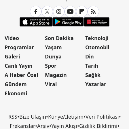
Video
Son Dakika
Teknoloji
Programlar
Yaşam
Otomobil
Galeri
Dünya
Din
Canlı Yayın
Spor
Tarih
A Haber Özel
Magazin
Sağlık
Gündem
Viral
Yazarlar
Ekonomi
RSS
•
Bize Ulaşın
•
Künye/İletişim
•
Veri Politikası
•
Frekanslar
•
Arşiv
•
Yayın Akışı
•
Gizlilik Bildirimi
•