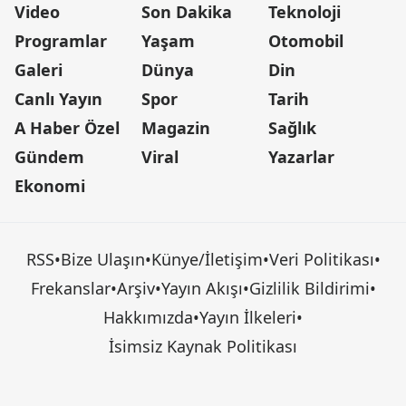
Video
Son Dakika
Teknoloji
Programlar
Yaşam
Otomobil
Galeri
Dünya
Din
Canlı Yayın
Spor
Tarih
A Haber Özel
Magazin
Sağlık
Gündem
Viral
Yazarlar
Ekonomi
RSS
•
Bize Ulaşın
•
Künye/İletişim
•
Veri Politikası
•
Frekanslar
•
Arşiv
•
Yayın Akışı
•
Gizlilik Bildirimi
•
Hakkımızda
•
Yayın İlkeleri
•
İsimsiz Kaynak Politikası