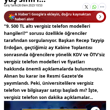
Giriş Tarihi:
26 Ekim 2023 10:53
A Haber’i Google'a ekleyin, doğru kaynaktan
haberi alın!
"9. 500 TL altı vergisiz telefon modelleri
hangileri?" sorusu özellikle öğrenciler
tarafından sorgulanıyor. Başkan Recep Tayyip
Erdoğan, geçtiğimiz ay Kabine Toplantısı
sonrasında öğrencilere yönelik KDV ve ÖTV'siz
vergisiz telefon modelleri ve fiyatları
hakkında önemli açıklamalarda bulunmuştu.
Alınan bu karar ise Resmi Gazete'de
yayımlandı. Peki, üniversitelilere vergisiz
telefon ve bilgisayar satışı başladı mı? İşte,
vergisiz telefon son dakika açıklamalar...