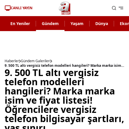
CANLI YAYIN
En Yeniler
Gündem
Yaşam
Dünya
Eko
Haberler
Gündem Galerileri
9. 500 TL altı vergisiz telefon modelleri hangileri? Marka marka isim ve fiyat listesi! Öğrencilere vergisiz telefon bilgisayar şartları, yaş sınırı...
9. 500 TL altı vergisiz
telefon modelleri
hangileri? Marka marka
isim ve fiyat listesi!
Öğrencilere vergisiz
telefon bilgisayar şartları,
yaş sınırı...