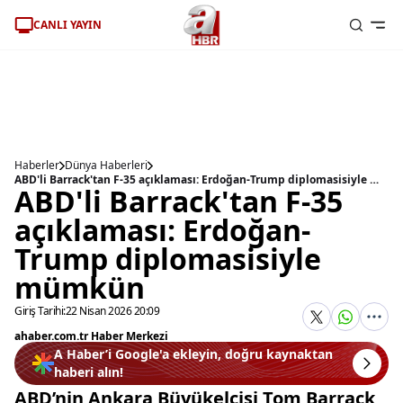
CANLI YAYIN
Haberler
Dünya Haberleri
ABD'li Barrack'tan F-35 açıklaması: Erdoğan-Trump diplomasisiyle mümkün
ABD'li Barrack'tan F-35
açıklaması: Erdoğan-
Trump diplomasisiyle
mümkün
Giriş Tarihi:
22 Nisan 2026 20:09
ahaber.com.tr Haber Merkezi
A Haber’i Google'a ekleyin, doğru kaynaktan
haberi alın!
ABD’nin Ankara Büyükelçisi Tom Barrack,