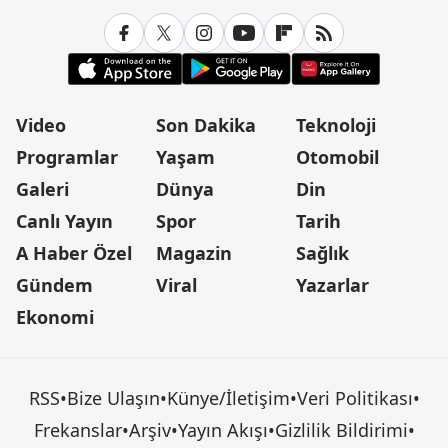
Video
Son Dakika
Teknoloji
Programlar
Yaşam
Otomobil
Galeri
Dünya
Din
Canlı Yayın
Spor
Tarih
A Haber Özel
Magazin
Sağlık
Gündem
Viral
Yazarlar
Ekonomi
RSS
•
Bize Ulaşın
•
Künye/İletişim
•
Veri Politikası
•
Frekanslar
•
Arşiv
•
Yayın Akışı
•
Gizlilik Bildirimi
•