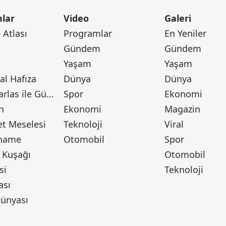
lar
Video
Galeri
Atlası
Programlar
En Yeniler
Gündem
Gündem
Yaşam
Yaşam
l Hafıza
Dünya
Dünya
Canan Barlas ile Gündem
Spor
Ekonomi
n
Ekonomi
Magazin
t Meselesi
Teknoloji
Viral
tname
Otomobil
Spor
 Kuşağı
Otomobil
si
Teknoloji
ası
ünyası
ı