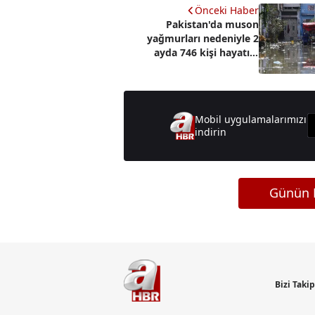
Önceki Haber
Pakistan'da muson
yağmurları nedeniyle 2
ayda 746 kişi hayatını
kaybetti!
Mobil uygulamalarımızı
indirin
Günün M
Bizi Taki