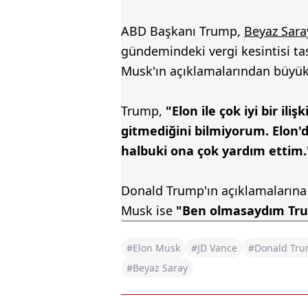
ABD Başkanı Trump,
Beyaz Sara
gündemindeki vergi kesintisi tasa
Musk'ın açıklamalarından büyük 
Trump,
"Elon ile çok iyi bir iliş
gitmediğini bilmiyorum. Elon'd
halbuki ona çok yardım ettim.
Donald Trump'ın açıklamalarına
Musk ise
"Ben olmasaydım Tru
#Elon Musk
#JD Vance
#Donald Tr
#Beyaz Saray