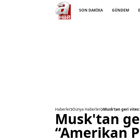
SON DAKİKA
GÜNDEM
Haberler
Dünya Haberleri
Musk'tan geri vites:
Musk'tan ger
“Amerikan Pa