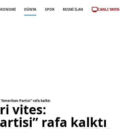
CANLI YAYIN
EKONOMİ
DÜNYA
SPOR
RESMİ İLAN
 “Amerikan Partisi” rafa kalktı
i vites:
rtisi” rafa kalktı