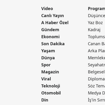
Video
Program
Canlı Yayın
Düşünce 
A Haber Özel
Yaz Boz
Gündem
Kadraj
Ekonomi
Toplumsa
Son Dakika
Yaşam
Arka Pla
Dünya
Memleke
Spor
Seyaha
Magazin
Belgesel
Viral
Diploma
Teknoloji
Söz Tem
Otomobil
Medya D
Din
İş'in Sırr