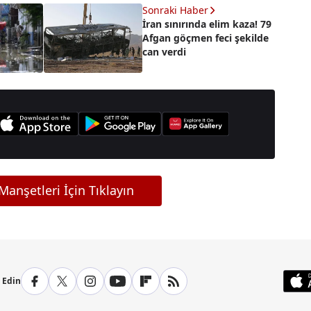
Sonraki Haber
İran sınırında elim kaza! 79
Afgan göçmen feci şekilde
can verdi
anşetleri İçin Tıklayın
p Edin