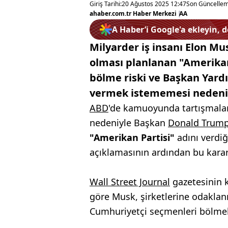
Giriş Tarihi:
20 Ağustos 2025 12:47
Son Güncellem
ahaber.com.tr Haber Merkezi
|
AA
A Haber’i Google'a ekleyin, 
Milyarder iş insanı Elon Mus
olması planlanan "Amerikan
bölme riski ve Başkan Yardım
vermek istememesi nedeniyle
ABD
'de kamuoyunda tartışmalar
nedeniyle Başkan
Donald Trum
"Amerikan Partisi"
adını verdiği
açıklamasının ardından bu kararı
Wall Street Journal
gazetesinin k
göre Musk, şirketlerine odaklan
Cumhuriyetçi seçmenleri bölmek