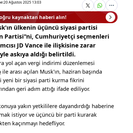
e:
20 Ağustos 2025 13:03
doğru kaynaktan haberi alın!
k'ın ülkenin üçüncü siyasi partisi
 Partisi"ni, Cumhuriyetçi seçmenleri
cısı JD Vance ile ilişkisine zarar
 askıya aldığı belirtildi.
a yol açan vergi indirimi düzenlemesi
p
ile arası açılan Musk'ın, haziran başında
 yeni bir siyasi parti kurma fikrini
ndan geri adım attığı ifade ediliyor.
onuya yakın yetkililere dayandırdığı haberine
mak istiyor ve üçüncü bir parti kurarak
ten kaçınmayı hedefliyor.