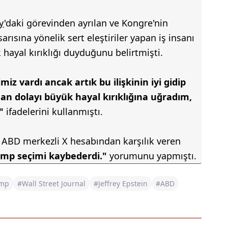
y
'daki görevinden ayrılan ve Kongre'nin
rısına yönelik sert eleştiriler yapan iş insanı
hayal kırıklığı duyduğunu belirtmişti.
kimiz vardı ancak artık bu ilişkinin iyi gidip
an dolayı büyük hayal kırıklığına uğradım,
"
ifadelerini kullanmıştı.
 ABD merkezli X hesabından karşılık veren
mp seçimi kaybederdi."
yorumunu yapmıştı.
ump
#Wall Street Journal
#Jeffrey Epstein
#ABD