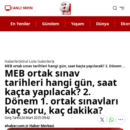
CANLI YAYIN
En Yeniler
Gündem
Yaşam
Dünya
Eko
Haberler
Viral Liste Galerileri
MEB ortak sınav tarihleri hangi gün, saat kaçta yapılacak? 2. Dönem 1. ortak sınavları kaç soru, kaç dakika?
MEB ortak sınav
tarihleri hangi gün, saat
kaçta yapılacak? 2.
Dönem 1. ortak sınavları
kaç soru, kaç dakika?
Giriş Tarihi:
24 Mart 2025 09:42
ahaber.com.tr Haber Merkezi