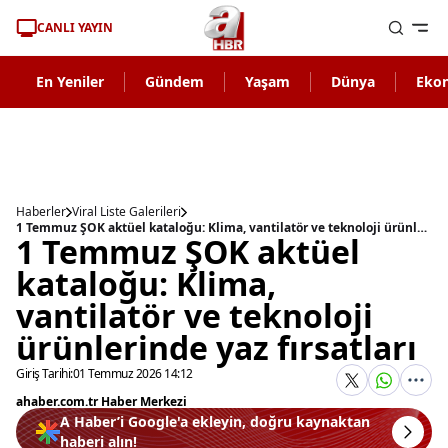
CANLI YAYIN
En Yeniler
Gündem
Yaşam
Dünya
Eko
Haberler
Viral Liste Galerileri
1 Temmuz ŞOK aktüel kataloğu: Klima, vantilatör ve teknoloji ürünlerinde yaz fırsatları
1 Temmuz ŞOK aktüel
kataloğu: Klima,
vantilatör ve teknoloji
ürünlerinde yaz fırsatları
Giriş Tarihi:
01 Temmuz 2026 14:12
ahaber.com.tr Haber Merkezi
A Haber’i Google'a ekleyin, doğru kaynaktan
haberi alın!