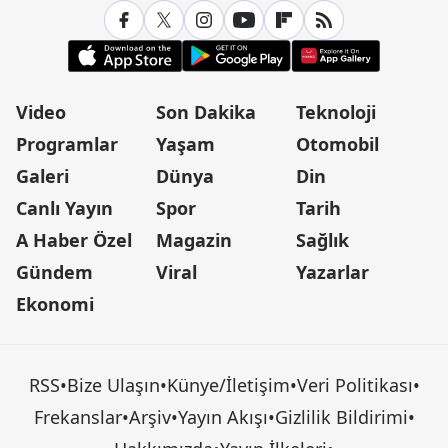
Video
Son Dakika
Teknoloji
Programlar
Yaşam
Otomobil
Galeri
Dünya
Din
Canlı Yayın
Spor
Tarih
A Haber Özel
Magazin
Sağlık
Gündem
Viral
Yazarlar
Ekonomi
RSS
•
Bize Ulaşın
•
Künye/İletişim
•
Veri Politikası
•
Frekanslar
•
Arşiv
•
Yayın Akışı
•
Gizlilik Bildirimi
•