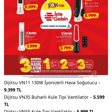
Dijitsu VN11 130W İyonizerli Hava Soğutucu –
9.399 TL
Dijitsu VN35 Buharlı Kule Tipi Vantilatör –
5.599
TL
Dijitsu VN55 Kule Tipi Vantilatör –
5.999 TL