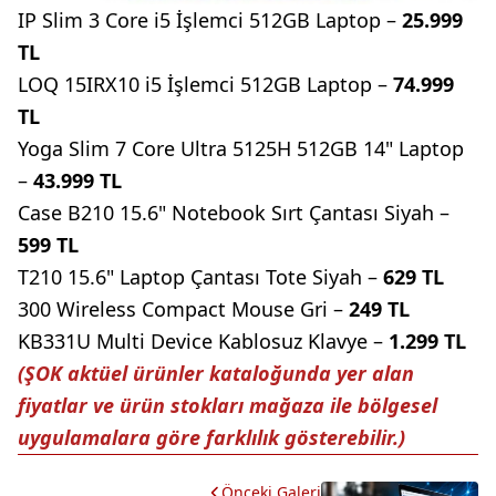
IP Slim 3 Core i5 İşlemci 512GB Laptop –
25.999
TL
LOQ 15IRX10 i5 İşlemci 512GB Laptop –
74.999
TL
Yoga Slim 7 Core Ultra 5125H 512GB 14" Laptop
–
43.999 TL
Case B210 15.6" Notebook Sırt Çantası Siyah –
599 TL
T210 15.6" Laptop Çantası Tote Siyah –
629 TL
300 Wireless Compact Mouse Gri –
249 TL
KB331U Multi Device Kablosuz Klavye –
1.299 TL
(ŞOK aktüel ürünler kataloğunda yer alan
fiyatlar ve ürün stokları mağaza ile bölgesel
uygulamalara göre farklılık gösterebilir.)
Önceki Galeri