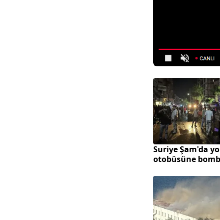
Suriye Şam'da yo
otobüsüne bomb
saldırı!
Heybeliada Deni
Okulu'nda yangı