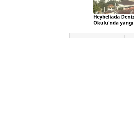
Y
İSTANBUL