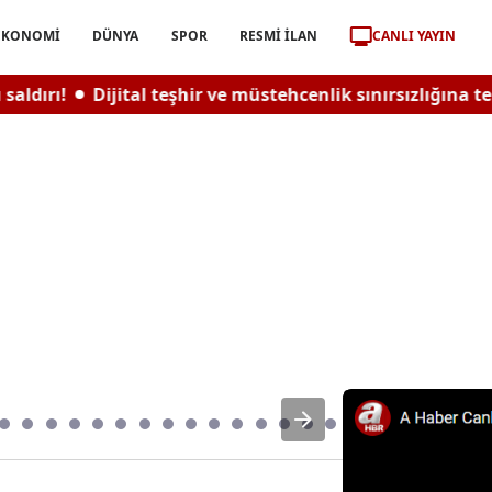
CANLI YAYIN
EKONOMİ
DÜNYA
SPOR
RESMİ İLAN
!
Dijital teşhir ve müstehcenlik sınırsızlığına tepki!