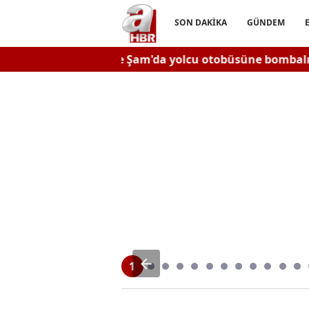
SON DAKİKA
GÜNDEM
Suriye Şam'da yolcu otobüsüne bombalı saldırı
1