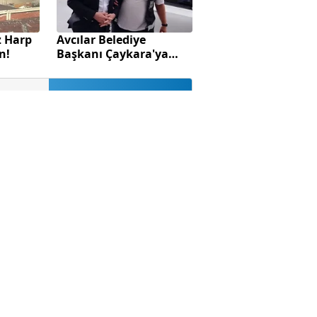
tahliye
ükleniyor..
Yükleniyor..
00:00:00