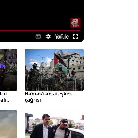
lcu
Hamas'tan ateşkes
alı
çağrısı
z Harp
Avcılar Belediye
n!
Başkanı Çaykara'ya