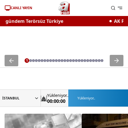
CANLI YAYIN
m Terörsüz Türkiye
AK Parti’den h
1
Yükleniyor..
İSTANBUL
Yükleniyor..
00:00:00