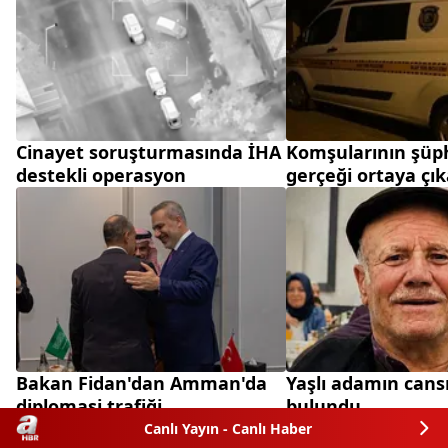
Cinayet soruşturmasında İHA
Komşularının şüph
destekli operasyon
gerçeği ortaya çık
Bakan Fidan'dan Amman'da
Yaşlı adamın cans
diplomasi trafiği
bulundu
Canlı Yayın - Canlı Haber