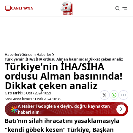
CANLI YAYIN
Haberler
Gündem Haberleri
Türkiye'nin İHA/SİHA ordusu Alman basınında! Dikkat çeken analiz
Türkiye'nin İHA/SİHA
ordusu Alman basınında!
Dikkat çeken analiz
Giriş Tarihi:
15 Ocak 2024 10:21
Son Güncelleme:
15 Ocak 2024 10:36
A Haber’i Google'a ekleyin, doğru kaynaktan
haberi alın!
Batı'nın silah ihracatını yasaklamasıyla
"kendi göbek kesen" Türkiye, Başkan