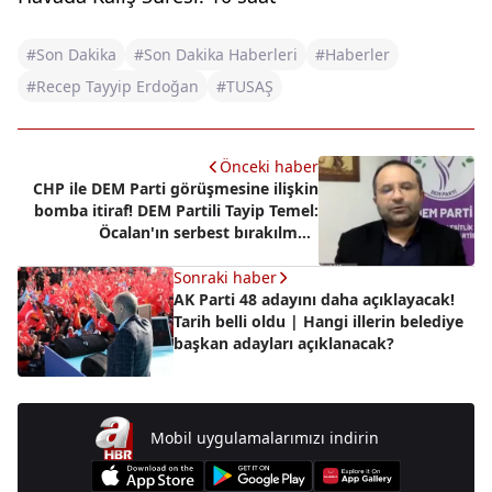
#Son Dakika
#Son Dakika Haberleri
#Haberler
#Recep Tayyip Erdoğan
#TUSAŞ
Önceki haber
CHP ile DEM Parti görüşmesine ilişkin
bomba itiraf! DEM Partili Tayip Temel:
Öcalan'ın serbest bırakılması
konuşuldu
Sonraki haber
AK Parti 48 adayını daha açıklayacak!
Tarih belli oldu | Hangi illerin belediye
başkan adayları açıklanacak?
Mobil uygulamalarımızı indirin