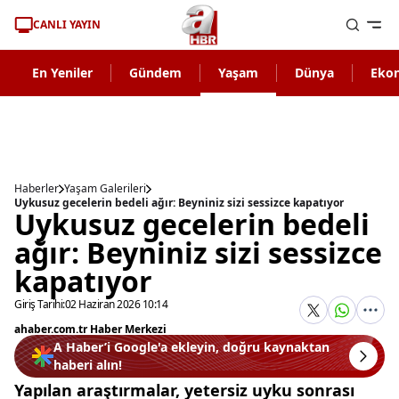
CANLI YAYIN
En Yeniler
Gündem
Yaşam
Dünya
Eko
Haberler
Yaşam Galerileri
Uykusuz gecelerin bedeli ağır: Beyniniz sizi sessizce kapatıyor
Uykusuz gecelerin bedeli
ağır: Beyniniz sizi sessizce
kapatıyor
Giriş Tarihi:
02 Haziran 2026 10:14
ahaber.com.tr Haber Merkezi
A Haber’i Google'a ekleyin, doğru kaynaktan
haberi alın!
Yapılan araştırmalar, yetersiz uyku sonrası