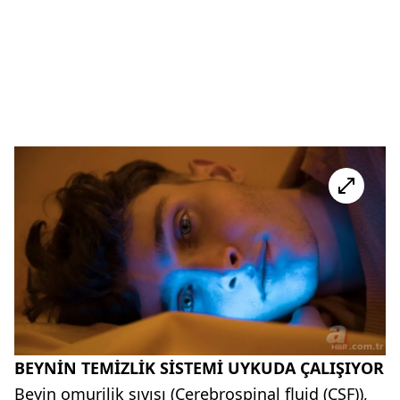
BEYNİN TEMİZLİK SİSTEMİ UYKUDA ÇALIŞIYOR
Beyin omurilik sıvısı (Cerebrospinal fluid (CSF)),